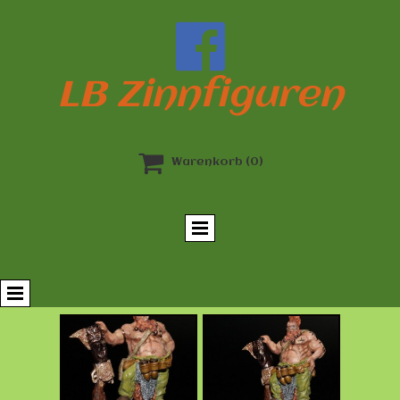

LB Zinnfiguren

Warenkorb
(0)